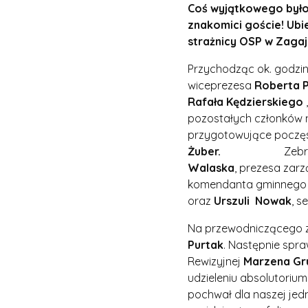
Coś wyjątkowego było 
znakomici goście! Ubi
strażnicy OSP w Zagaj
Przychodząc ok. godzi
wiceprezesa
Roberta 
Rafała Kędzierskiego
pozostałych członków n
przygotowujące poczę
Żuber.
Zebra
Walaska
, prezesa zar
komendanta gminnego Z
oraz
Urszuli Nowak
, s
Na przewodniczącego z
Purtak
. Następnie spra
Rewizyjnej
Marzena Gr
udzieleniu absolutoriu
pochwał dla naszej jedn