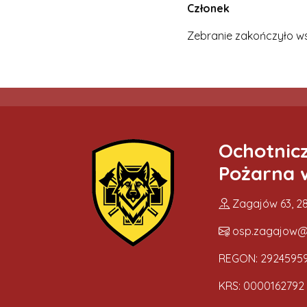
Członek – D
Zebranie zakończyło ws
Ochotnic
Pożarna 
Zagajów 63, 28
osp.zagajow@
REGON: 2924595
KRS: 0000162792