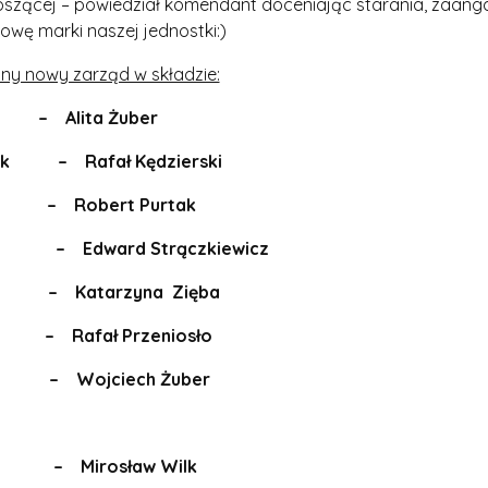
noszącej – powiedział komendant doceniając starania, zaanga
wę marki naszej jednostki:)
ny nowy zarząd w składzie:
lita Żuber
lnik – Rafał Kędzierski
 Robert Purtak
 – Edward Strączkiewicz
Katarzyna Zięba
afał Przeniosło
Wojciech Żuber
 – Mirosław Wilk