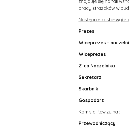
znajduje się na fali wz
pracy strażaków w budo
Następnie został wybra
Prezes – A
Wiceprezes – nacze
Wiceprezes –
Z-ca Naczelnika
Sekretarz – 
Skarbnik – R
Gospodarz – 
Komisja Rewizyjna :
Przewodniczący