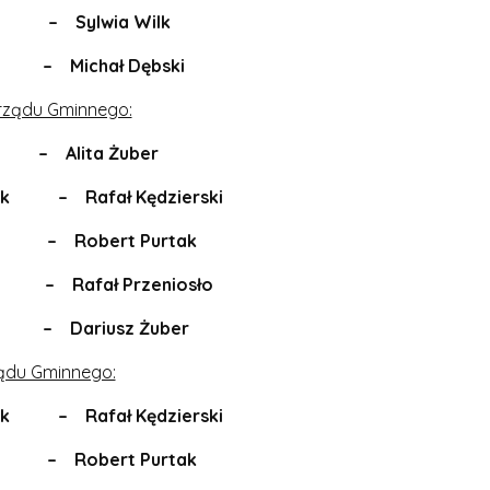
Sylwia Wilk
ichał Dębski
rządu Gminnego:
lita Żuber
lnik – Rafał Kędzierski
 Robert Purtak
afał Przeniosło
ariusz Żuber
ządu Gminnego:
lnik – Rafał Kędzierski
 Robert Purtak