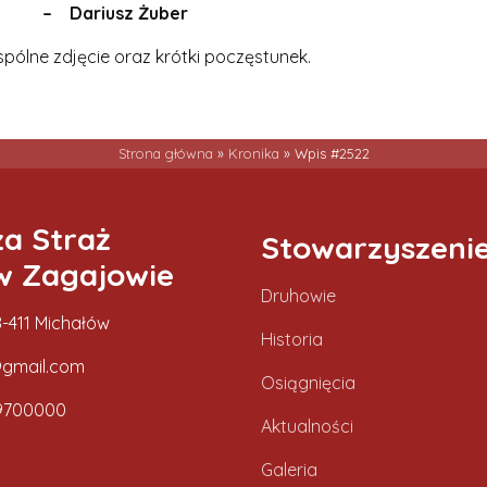
ariusz Żuber
pólne zdjęcie oraz krótki poczęstunek.
Strona główna
»
Kronika
»
Wpis #2522
za Straż
Stowarzyszeni
w Zagajowie
Druhowie
-411 Michałów
Historia
gmail.com
Osiągnięcia
9700000
Aktualności
Galeria