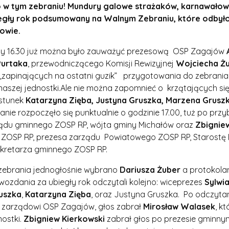
w tym zebraniu! Mundury galowe strażaków, karnawałowy w
egły rok podsumowany na Walnym Zebraniu, które odbyło s
owie.
ny 16.30 już można było zauważyć prezesową OSP Zagajów
Purtaka
, przewodniczącego Komisji Rewizyjnej
Wojciecha Ż
„zapinających na ostatni guzik” przygotowania do zebrania
aszej jednostki.Ale nie można zapomnieć o krzątających s
stunek
Katarzyna Zięba, Justyna Gruszka, Marzena Gruszka
nie rozpoczęło się punktualnie o godzinie 17.00, tuż po prz
ządu gminnego ZOSP RP, wójta gminy Michałów oraz
Zbignie
OSP RP, prezesa zarządu Powiatowego ZOSP RP, Starostę 
ekretarza gminnego ZOSP RP.
ebrania jednogłośnie wybrano
Dariusza Żuber
a protokola
wozdania za ubiegły rok odczytali kolejno: wiceprezes
Sylwia
uszka
,
Katarzyna Zięba
, oraz Justyna Gruszka. Po odczyta
m zarządowi OSP Zagajów, głos zabrał
Mirosław Walasek
, kt
ostki.
Zbigniew Kierkowski
zabrał głos po prezesie gminny