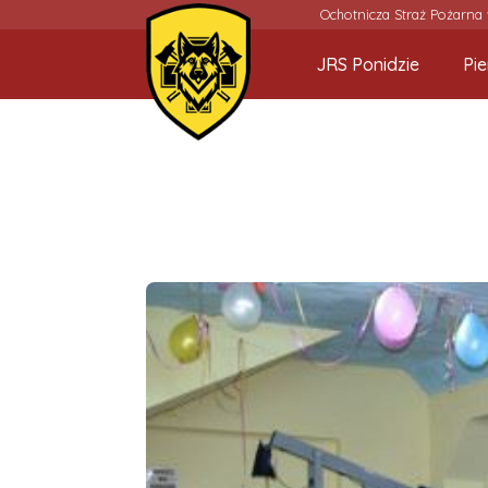
Ochotnicza Straż Pożarna
JRS Ponidzie
Pi