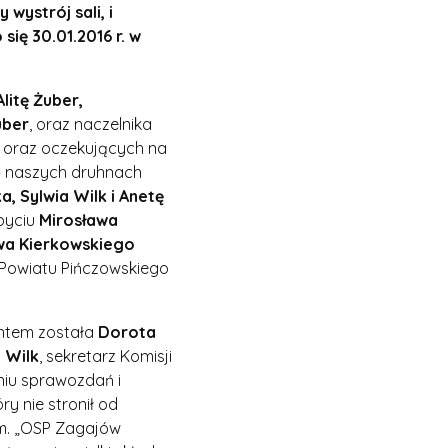
ystrój sali, i
ię 30.01.2016 r. w
Alitę Żuber,
uber
, oraz naczelnika
 oraz oczekujących na
ię naszych druhnach
, Sylwia Wilk i Anetę
ybyciu
Mirosława
wa Kierkowskiego
Powiatu Pińczowskiego
ntem została
Dorota
 Wilk
, sekretarz Komisji
niu sprawozdań i
óry nie stronił od
m. „OSP Zagajów