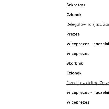
Sekretarz – 
Członek – M
Delegatów na zjazd Za
Prezes – A
Wiceprezes – nacze
Wiceprezes –
Skarbnik – R
Członek – D
Przedstawicieli do Zar
Wiceprezes – nacze
Wiceprezes –