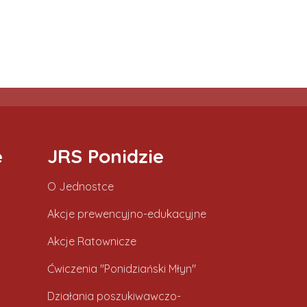
e
JRS Ponidzie
O Jednostce
Akcje prewencyjno-edukacyjne
Akcje Ratownicze
Ćwiczenia "Ponidziański Młyn"
Działania poszukiwawczo-