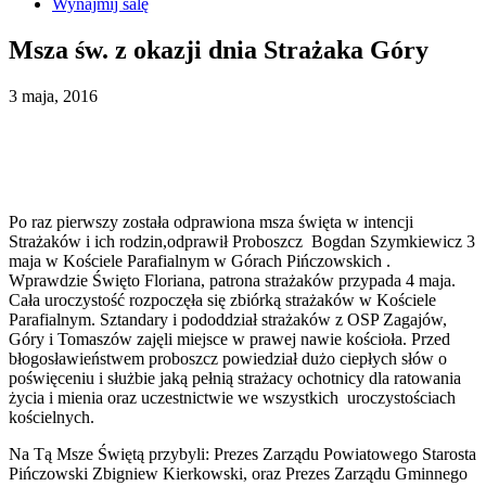
Wynajmij salę
Msza św. z okazji dnia Strażaka Góry
3 maja, 2016
Po raz pierwszy została odprawiona msza święta w intencji
Strażaków i ich rodzin,odprawił Proboszcz Bogdan Szymkiewicz 3
maja w Kościele Parafialnym w Górach Pińczowskich .
Wprawdzie Święto Floriana, patrona strażaków przypada 4 maja.
Cała uroczystość rozpoczęła się zbiórką strażaków w Kościele
Parafialnym. Sztandary i pododdział strażaków z OSP Zagajów,
Góry i Tomaszów zajęli miejsce w prawej nawie kościoła. Przed
błogosławieństwem proboszcz powiedział dużo ciepłych słów o
poświęceniu i służbie jaką pełnią strażacy ochotnicy dla ratowania
życia i mienia oraz uczestnictwie we wszystkich uroczystościach
kościelnych.
Na Tą Msze Świętą przybyli: Prezes Zarządu Powiatowego Starosta
Pińczowski Zbigniew Kierkowski, oraz Prezes Zarządu Gminnego