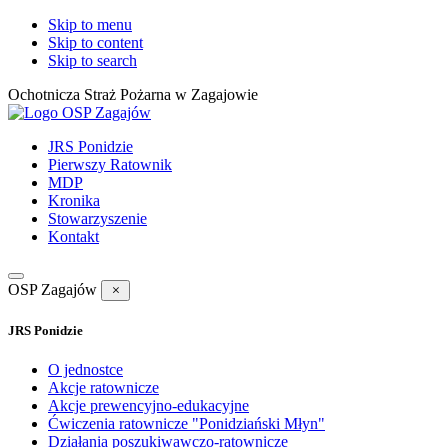
Skip to menu
Skip to content
Skip to search
Ochotnicza Straż Pożarna w Zagajowie
JRS Ponidzie
Pierwszy Ratownik
MDP
Kronika
Stowarzyszenie
Kontakt
OSP Zagajów
JRS Ponidzie
O jednostce
Akcje ratownicze
Akcje prewencyjno-edukacyjne
Ćwiczenia ratownicze "Ponidziański Młyn"
Działania poszukiwawczo-ratownicze