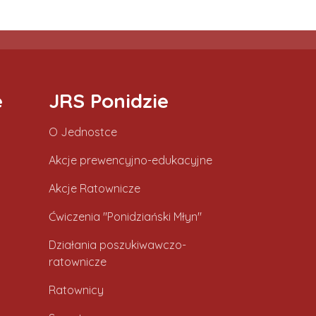
e
JRS Ponidzie
O Jednostce
Akcje prewencyjno-edukacyjne
Akcje Ratownicze
Ćwiczenia "Ponidziański Młyn"
Działania poszukiwawczo-
ratownicze
Ratownicy