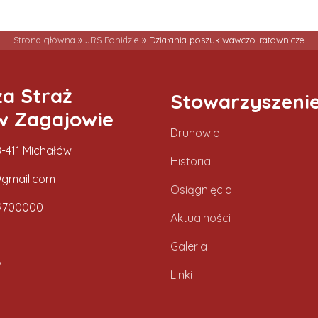
Strona główna
»
JRS Ponidzie
»
Działania poszukiwawczo-ratownicze
za Straż
Stowarzyszeni
w Zagajowie
Druhowie
-411 Michałów
Historia
gmail.com
Osiągnięcia
9700000
Aktualności
Galeria
w
Linki