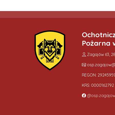
Ochotnic
Pożarna 
Zagajów 63, 28
osp.zagajow@
REGON: 2924595
KRS: 0000162792
@osp.zagajo