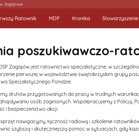
 w Zagajowie
erwszy Ratownik
MDP
Kronika
Stowarzyszenie
nia poszukiwawczo-rat
SP Zagajów jest ratownictwo specjalistyczne, w szczególn
orzenie pierwszej w województwie świętokrzyskim grupy pos
wa Specjalistycznego Ponidzie.
emy druhów przygotowanych do pracy w trudnych warunkach
dnajdywaniu osób zaginionych. Współpracujemy z Policją, P
ć i bezpieczeństwo akcji.
 sprzęt nawigacyjny, łączność radiową i szkolenie ratowników
wnić szybszą i skuteczniejszą pomoc w sytuacjach, gdy każd