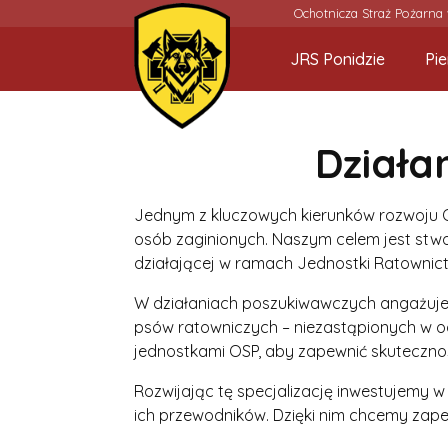
Ochotnicza Straż Pożarna
JRS Ponidzie
Pi
Działa
Jednym z kluczowych kierunków rozwoju O
osób zaginionych. Naszym celem jest stw
działającej w ramach Jednostki Ratownict
W działaniach poszukiwawczych angażuj
psów ratowniczych – niezastąpionych w o
jednostkami OSP, aby zapewnić skutecznoś
Rozwijając tę specjalizację inwestujemy w
ich przewodników. Dzięki nim chcemy zape