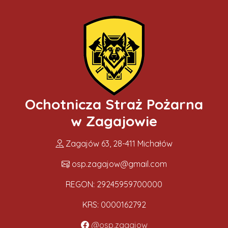
Ochotnicza Straż Pożarna
w Zagajowie
Zagajów 63, 28-411 Michałów
osp.zagajow@gmail.com
REGON: 29245959700000
KRS: 0000162792
@osp.zagajow