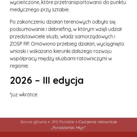
wycieńczone, które przetransportowano do punktu
medycznego przy sztabie.
Po zakończeniu działań terenowych odbyło się
podsumowanie i debriefing, w którym wzięli udział
przedstawiciele służb, władz samorządowych i
ZOSP RP. Omówiono przebieg działań, wyciągnięto
wnioski i wskazano kierunki dalszego rozwoju
współpracy między służbami ratowniczymi w
regionie.
2026 – III edycja
*już wkrótce
Strona główna
»
JRS Ponidzie
»
Ćwiczenia ratownicze
„Ponidziański Młyn”