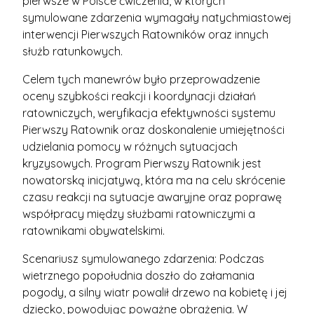
pierwsze w Polsce ćwiczenia, w których
symulowane zdarzenia wymagały natychmiastowej
interwencji Pierwszych Ratowników oraz innych
służb ratunkowych.
Celem tych manewrów było przeprowadzenie
oceny szybkości reakcji i koordynacji działań
ratowniczych, weryfikacja efektywności systemu
Pierwszy Ratownik oraz doskonalenie umiejętności
udzielania pomocy w różnych sytuacjach
kryzysowych. Program Pierwszy Ratownik jest
nowatorską inicjatywą, która ma na celu skrócenie
czasu reakcji na sytuacje awaryjne oraz poprawę
współpracy między służbami ratowniczymi a
ratownikami obywatelskimi.
Scenariusz symulowanego zdarzenia: Podczas
wietrznego popołudnia doszło do załamania
pogody, a silny wiatr powalił drzewo na kobietę i jej
dziecko, powodując poważne obrażenia. W