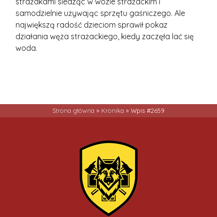
strażakami siedząc w wozie strażackim i
samodzielnie używając sprzętu gaśniczego. Ale
największą radość dzieciom sprawił pokaz
działania węża strażackiego, kiedy zaczęła lać się
woda.
Strona główna
»
Kronika
»
Wpis #2659