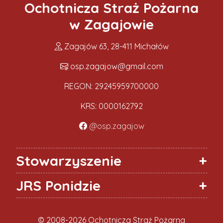
Ochotnicza Straż Pożarna
w Zagajowie
Zagajów 63, 28-411 Michałów
osp.zagajow@gmail.com
REGON: 29245959700000
KRS: 0000162792
@osp.zagajow
Stowarzyszenie
JRS Ponidzie
© 2008-2026 Ochotnicza Straż Pożarna