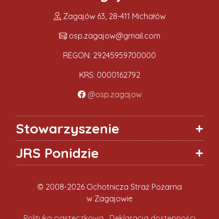
Zagajów 63, 28-411 Michałów
osp.zagajow@gmail.com
REGON: 29245959700000
KRS: 0000162792
@osp.zagajow
Stowarzyszenie
JRS Ponidzie
© 2008-2026 Ochotnicza Straż Pożarna
w Zagajowie
Polityka ciasteczkowa
Deklaracja dostępności