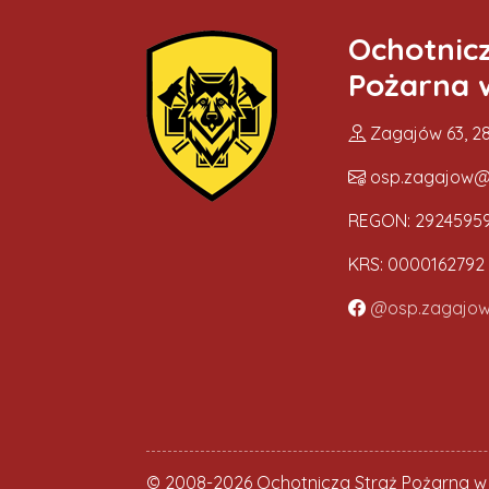
Ochotnic
Pożarna 
Zagajów 63, 28
osp.zagajow@
REGON: 2924595
KRS: 0000162792
@osp.zagajo
© 2008-2026 Ochotnicza Straż Pożarna w