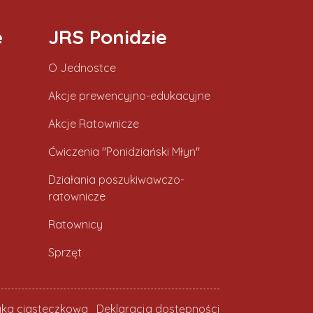
e
JRS Ponidzie
O Jednostce
Akcje prewencyjno-edukacyjne
Akcje Ratownicze
Ćwiczenia "Ponidziański Młyn"
Działania poszukiwawczo-
ratownicze
Ratownicy
Sprzęt
tyka ciasteczkowa
Deklaracja dostępności