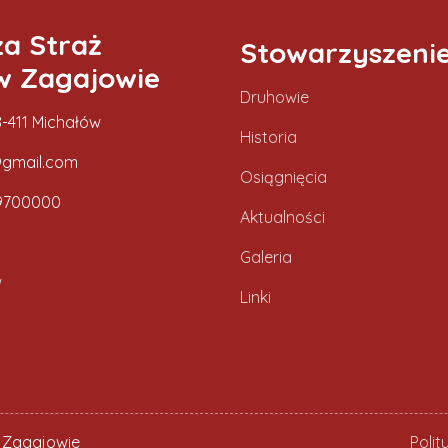
za Straż
Stowarzyszeni
w Zagajowie
Druhowie
-411 Michałów
Historia
gmail.com
Osiągnięcia
9700000
Aktualności
Galeria
w
Linki
 Zagajowie
Poli