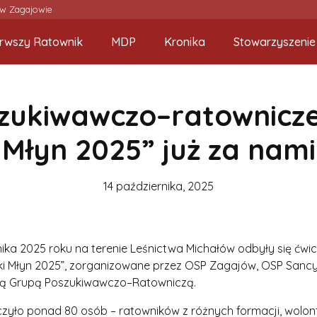
 w Zagajowie
erwszy Ratownik
MDP
Kronika
Stowarzyszenie
zukiwawczo–ratownicze
Młyn 2025” już za nami
14 października, 2025
rnika 2025 roku na terenie Leśnictwa Michałów odbyły się ćw
ski Młyn 2025”, zorganizowane przez OSP Zagajów, OSP Sanc
ną Grupą Poszukiwawczo–Ratowniczą.
zyło ponad 80 osób – ratowników z różnych formacji, wolont