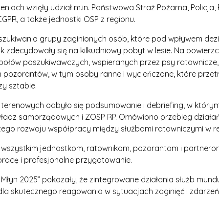
iach wzięły udział m.in. Państwowa Straż Pożarna, Policja, 
GPR, a także jednostki OSP z regionu.
szukiwania grupy zaginionych osób, które pod wpływem dezin
k zdecydowały się na kilkudniowy pobyt w lesie. Na powierz
espołów poszukiwawczych, wspieranych przez psy ratownicze,
h pozorantów, w tym osoby ranne i wycieńczone, które prze
y sztabie.
terenowych odbyło się podsumowanie i debriefing, w którym 
 władz samorządowych i ZOSP RP. Omówiono przebieg działań,
zego rozwoju współpracy między służbami ratowniczymi w re
ą wszystkim jednostkom, ratownikom, pozorantom i partnero
acę i profesjonalne przygotowanie.
i Młyn 2025” pokazały, że zintegrowane działania służb mund
dla skutecznego reagowania w sytuacjach zaginięć i zdarze