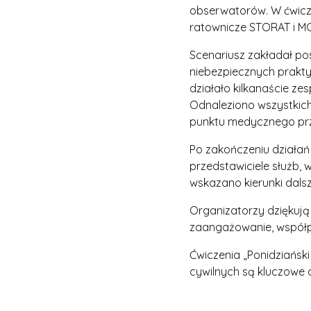
obserwatorów. W ćwiczen
ratownicze STORAT i MC
Scenariusz zakładał po
niebezpiecznych prakty
działało kilkanaście z
Odnaleziono wszystkic
punktu medycznego prz
Po zakończeniu działań 
przedstawiciele służb,
wskazano kierunki dals
Organizatorzy dziękuj
zaangażowanie, współpr
Ćwiczenia „Ponidziańsk
cywilnych są kluczowe 