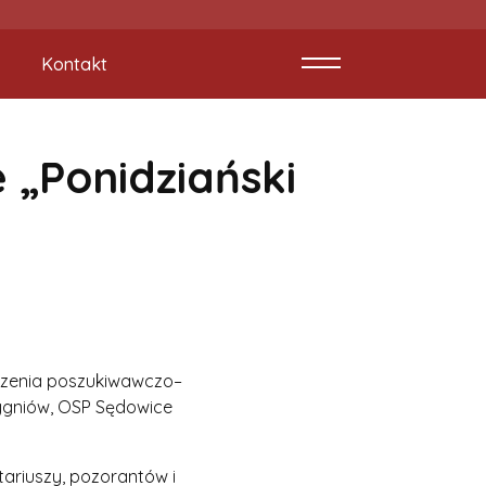
Kontakt
 „Ponidziański
iczenia poszukiwawczo–
ygniów, OSP Sędowice
ariuszy, pozorantów i