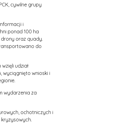
PCK, cywilne grupy
formacji i
chni ponad 100 ha
 drony oraz quady.
transportowano do
wzięli udział
 wyciągnięto wnioski i
gionie.
m wydarzenia za
urowych, ochotniczych i
ń kryzysowych.