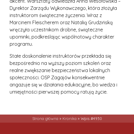
akcent. Warsztaty odwiedziła Anna Wesołowska –
Dyrektor Zarządu Wykonawczego, która złożyła
instruktorom świąteczne życzenia. Wraz z
Marcinem Fleischerem oraz Natalią Grudzińską
wręczyła uczestnikom drobne, świąteczne
upominki, podkreślając wspólnotowy charakter
programu.
Stałe doskonalenie instruktorów przekłada się
bezpośrednio na wyższy poziom szkoleń oraz
realne zwiększanie bezpieczeństwa lokalnych
społeczności. OSP Zagajów konsekwentnie
angażuje się w działania edukacyjne, bo wiedza i
umiejętności pierwszej pomocy ratują życie.
Strona główna
»
Kronika
»
Wpis #4930