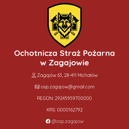
Ochotnicza Straż Pożarna
w Zagajowie
Zagajów 63, 28-411 Michałów
osp.zagajow@gmail.com
REGON: 29245959700000
KRS: 0000162792
@osp.zagajow