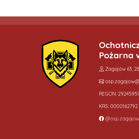
Ochotnic
Pożarna 
Zagajów 63, 28
osp.zagajow@
REGON: 2924595
KRS: 0000162792
@osp.zagajo