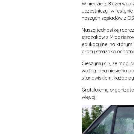
W niedzielę, 8 czerwca 
uczestniczyli w festyn
naszych sąsiadów z OS
Naszą jednostkę repre
strażaków z Młodzieżowe
edukacyjne, na którym 
pracy strażaka ochotni
Cieszymy się, że mogli
ważną ideą niesienia 
stanowiskiem, każde pyt
Gratulujemy organizat
więcej!