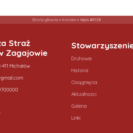
Strona główna
»
Kronika
»
Wpis #4728
za Straż
Stowarzyszeni
w Zagajowie
Druhowie
-411 Michałów
Historia
gmail.com
Osiągnięcia
9700000
Aktualności
Galeria
w
Linki