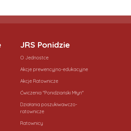
e
JRS Ponidzie
O Jednostce
Akcje prewencyjno-edukacyjne
Akcje Ratownicze
Ćwiczenia "Ponidziański Młyn"
Działania poszukiwawczo-
ratownicze
Ratownicy