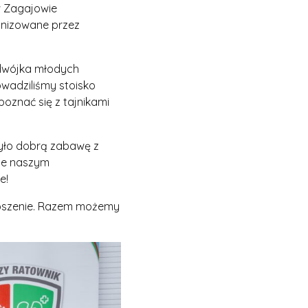
w Zagajowie
anizowane przez
 dwójka młodych
owadziliśmy stoisko
oznać się z tajnikami
zyło dobrą zabawę z
ie naszym
e!
roszenie. Razem możemy