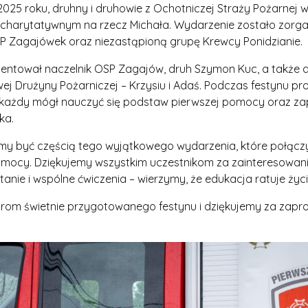
2025 roku, druhny i druhowie z Ochotniczej Straży Pożarnej 
ie charytatywnym na rzecz Michała. Wydarzenie zostało zorg
P Zagajówek oraz niezastąpioną grupę Krewcy Ponidzianie.
zentował naczelnik OSP Zagajów, druh Szymon Kuc, a także
j Drużyny Pożarniczej – Krzysiu i Adaś. Podczas festynu pr
każdy mógł nauczyć się podstaw pierwszej pomocy oraz zap
ka.
śmy być częścią tego wyjątkowego wydarzenia, które połąc
pomocy. Dziękujemy wszystkim uczestnikom za zainteresowan
anie i wspólne ćwiczenia – wierzymy, że edukacja ratuje życi
orom świetnie przygotowanego festynu i dziękujemy za zap