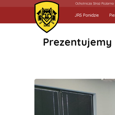
Ochotnicza Straż Pożarna
JRS Ponidzie
Pi
Prezentujemy