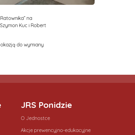
 Ratownika” na
 Szymon Kuc i Robert
ą okazją do wymiany
e
JRS Ponidzie
O Jednostce
Akcje prewencyjno-edukacyjne