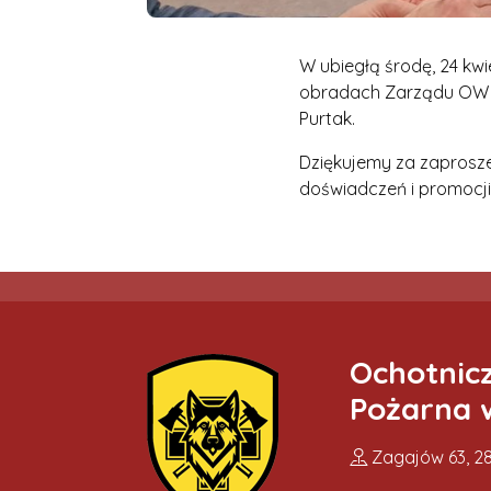
W ubiegłą środę, 24 kw
obradach Zarządu OW ZO
Purtak.
Dziękujemy za zaprosze
doświadczeń i promocji
Ochotnic
Pożarna 
Zagajów 63, 28