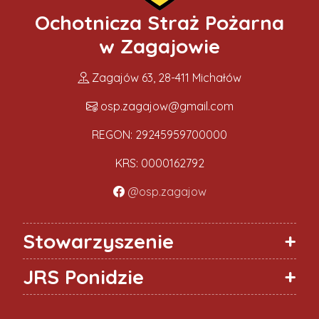
Ochotnicza Straż Pożarna
w Zagajowie
Zagajów 63, 28-411 Michałów
osp.zagajow@gmail.com
REGON: 29245959700000
KRS: 0000162792
@osp.zagajow
Stowarzyszenie
JRS Ponidzie