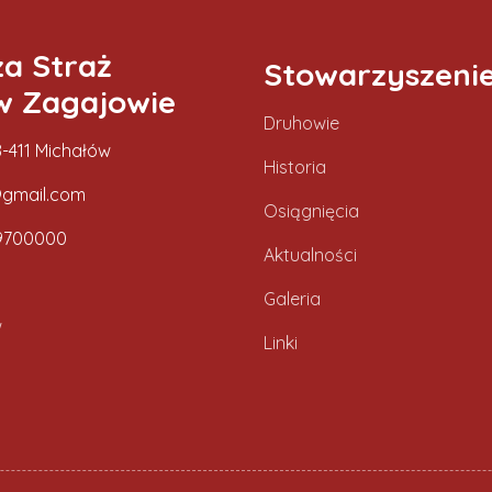
za Straż
Stowarzyszeni
w Zagajowie
Druhowie
-411 Michałów
Historia
gmail.com
Osiągnięcia
9700000
Aktualności
Galeria
w
Linki