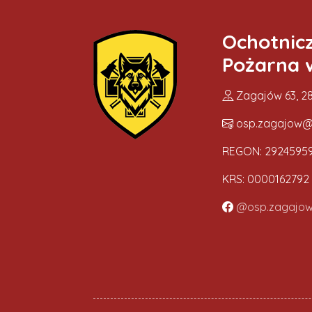
Ochotnic
Pożarna 
Zagajów 63, 28
osp.zagajow@
REGON: 2924595
KRS: 0000162792
@osp.zagajo