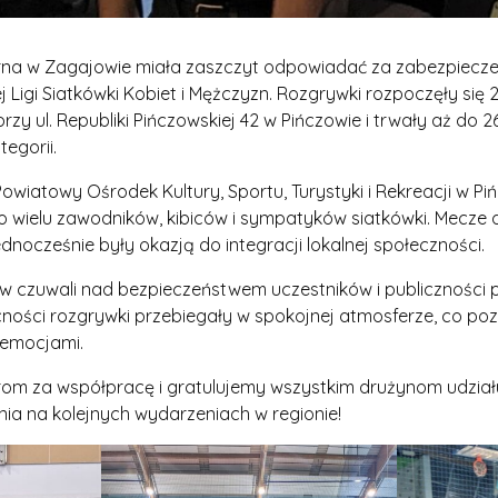
rna w Zagajowie miała zaszczyt odpowiadać za zabezpiecze
 Ligi Siatkówki Kobiet i Mężczyzn. Rozgrywki rozpoczęły się 
przy ul. Republiki Pińczowskiej 42 w Pińczowie i trwały aż do 26
tegorii.
Powiatowy Ośrodek Kultury, Sportu, Turystyki i Rekreacji w Pi
 wielu zawodników, kibiców i sympatyków siatkówki. Mecze d
dnocześnie były okazją do integracji lokalnej społeczności.
 czuwali nad bezpieczeństwem uczestników i publiczności 
cności rozgrywki przebiegały w spokojnej atmosferze, co pozw
 emocjami.
om za współpracę i gratulujemy wszystkim drużynom udziału
nia na kolejnych wydarzeniach w regionie!