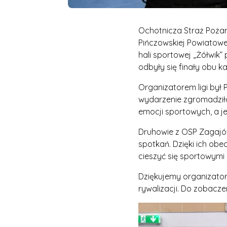
Ochotnicza Straż Poża
Pińczowskiej Powiatowej
hali sportowej „Żółwik” 
odbyły się finały obu ka
Organizatorem ligi był 
wydarzenie zgromadziło
emocji sportowych, a je
Druhowie z OSP Zagajów
spotkań. Dzięki ich obe
cieszyć się sportowymi
Dziękujemy organizator
rywalizacji. Do zobacze