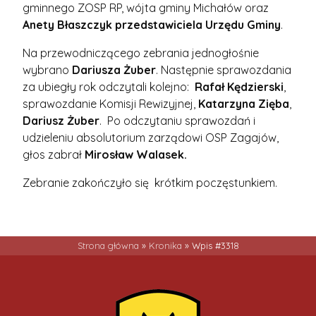
gminnego ZOSP RP, wójta gminy Michałów oraz
Anety Błaszczyk przedstawiciela Urzędu Gminy
.
Na przewodniczącego zebrania jednogłośnie
wybrano
Dariusza Żuber
. Następnie sprawozdania
za ubiegły rok odczytali kolejno:
Rafał Kędzierski
,
sprawozdanie Komisji Rewizyjnej,
Katarzyna Zięba
,
Dariusz Żuber
. Po odczytaniu sprawozdań i
udzieleniu absolutorium zarządowi OSP Zagajów,
głos zabrał
Mirosław Walasek.
Zebranie zakończyło się krótkim poczęstunkiem.
Strona główna
»
Kronika
»
Wpis #3318