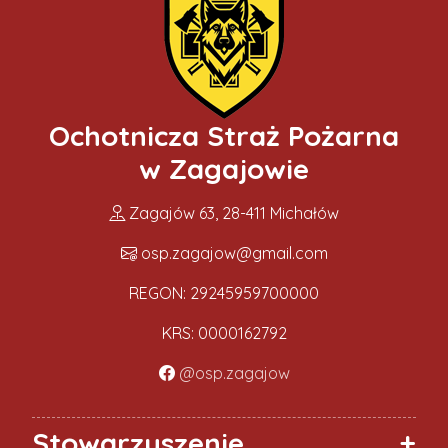
Ochotnicza Straż Pożarna
w Zagajowie
Zagajów 63, 28-411 Michałów
osp.zagajow@gmail.com
REGON: 29245959700000
KRS: 0000162792
@osp.zagajow
Stowarzyszenie