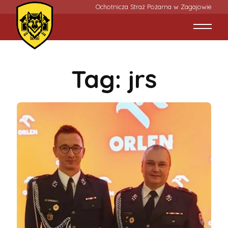
Ochotnicza Straż Pożarna w Zagajowie
Tag:
jrs