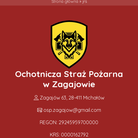
Strona główna
»
jrs
Ochotnicza Straż Pożarna
w Zagajowie
Zagajów 63, 28-411 Michałów
osp.zagajow@gmail.com
REGON: 29245959700000
KRS: 0000162792